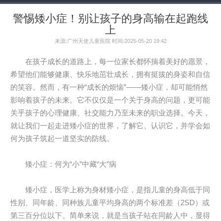
警惕矮小症！别让孩子的身高输在起跑线
上
来源:广州天使儿童医院 时间:2025-05-20 19:42
在孩子成长的道路上，每一位家长都怀揣着美好的愿景，
希望他们能够健康、快乐地茁壮成长，拥有挺拔的身姿和自信
的笑容。然而，有一种“成长的烦恼”——矮小症，却可能悄然
影响着孩子的未来。它不仅仅是一个关于身高的问题，更可能
关乎孩子的心理健康、社交能力乃至未来的职业选择。今天，
就让我们一起走进矮小症的世界，了解它、认识它，并学会如
何为孩子筑起一道坚实的防线。
矮小症：何为“小”中藏“大”病
矮小症，医学上称为身材矮小症，是指儿童的身高低于同
性别、同年龄、同种族儿童平均身高的两个标准差（2SD）或
第三百分位以下。简单来说，就是当孩子站在同龄人中，显得