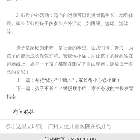
3. 鼓励户外活动：适当的运动可以刺激骨骼生长，增强体
质。家长应鼓励孩子多参加户外活动，如跳绳、篮球、游泳
等。
孩子是家庭的未来，是社会的希望。让我们携手努力，为
孩子的健康成长保驾护航。警惕矮小症，别让孩子的身高输在
起跑线上。愿每一个孩子都能在阳光下自由奔跑，绽放属于自
己的光彩！
上一篇：
别把“矮小”当“晚长”，家长得小心矮小症！
下一篇：
孩子不长个？警惕矮小症：家长必读的生长发育
指南
有问必答
点击这里立即问
广州天使儿童医院在线挂号
门诊时间：8:00-17:00