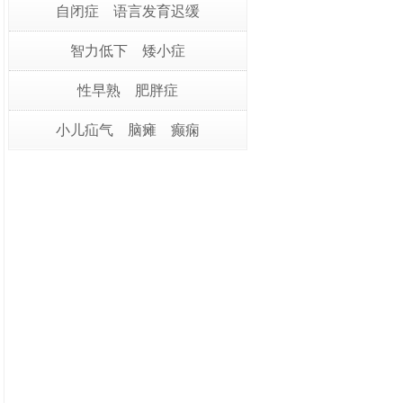
自闭症
语言发育迟缓
智力低下
矮小症
性早熟
肥胖症
小儿疝气
脑瘫
癫痫