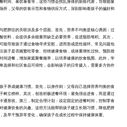
餐时间、暴饮暴食等，这些习惯会扰乱身体的新陈代谢，导致能量
场所，父母的饮食示范和食物供应方式，深刻影响着孩子的偏好和
肥胖症的关联涉及多个层面。首先，营养不均衡是核心诱因：过
酸饮料，会提供多余能量而缺乏必要营养，促进脂肪堆积。其次，
可能导致孩子通过食物寻求安慰，进而形成恶性循环。常见问题包
注孩子是否频繁吃零食、拒绝健康食物，或体重增长过快。预防措
时间进餐，增加家庭聚餐频率，以培养健康的饮食氛围。此外，学
单选择和社区食品可得性，会影响孩子的日常摄入，需要多方协作
子养成健康习惯。首先，以身作则：父母自己选择营养均衡的食
子树立榜样。其次，创造积极进餐环境：避免强迫进食，而是通过
卡通形状。第三，制定合理计划：设定固定的进餐时间，控制零食
对健康饮食的兴趣。这些方法能帮助孩子建立长期习惯，降低肥胖
，及早干预异常变化，确保孩子在成长过程中保持健康体重。