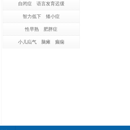
自闭症
语言发育迟缓
智力低下
矮小症
性早熟
肥胖症
小儿疝气
脑瘫
癫痫