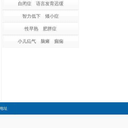
自闭症
语言发育迟缓
智力低下
矮小症
性早熟
肥胖症
小儿疝气
脑瘫
癫痫
地址