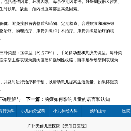
，包括遗传因素、环境因素、母亲孕期因素等。妊娠期接触X射线、
生时缺氧、缺血、颅内出血等都是高危因素。
保健、避免接触有害物质和药物、定期检查、合理饮食和积极锻
物治疗、物理治疗、康复训练和手术治疗。康复训练是治疗的核
。
三种类型：痉挛型（约占70%）、手足徐动型和共济失调型。每种类
痉挛型主要表现为肌肉僵硬和强制性收缩，而手足徐动型则表现为
并及时进行治疗和干预，以帮助患儿提高生活质量。如果怀疑孩
。
正确理解与
下一篇：
脑瘫如何影响儿童的语言和认知
发展
育行为科
小儿内分泌科
小儿神经内科
预约挂号
医院
广州天使儿童医院【无假日医院】