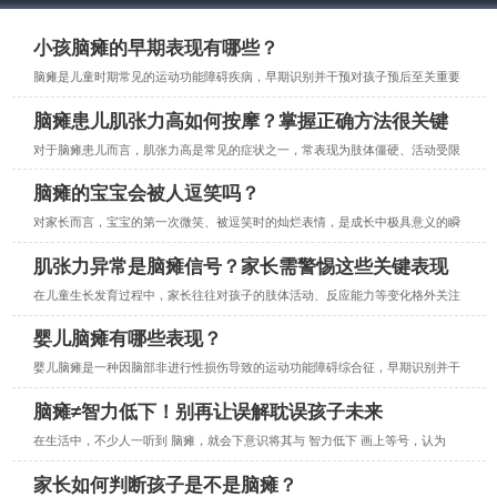
小孩脑瘫的早期表现有哪些？
脑瘫是儿童时期常见的运动功能障碍疾病，早期识别并干预对孩子预后至关重要
脑瘫患儿肌张力高如何按摩？掌握正确方法很关键
对于脑瘫患儿而言，肌张力高是常见的症状之一，常表现为肢体僵硬、活动受限
脑瘫的宝宝会被人逗笑吗？
对家长而言，宝宝的第一次微笑、被逗笑时的灿烂表情，是成长中极具意义的瞬
肌张力异常是脑瘫信号？家长需警惕这些关键表现
在儿童生长发育过程中，家长往往对孩子的肢体活动、反应能力等变化格外关注
婴儿脑瘫有哪些表现？
婴儿脑瘫是一种因脑部非进行性损伤导致的运动功能障碍综合征，早期识别并干
脑瘫≠智力低下！别再让误解耽误孩子未来
在生活中，不少人一听到 脑瘫，就会下意识将其与 智力低下 画上等号，认为
家长如何判断孩子是不是脑瘫？