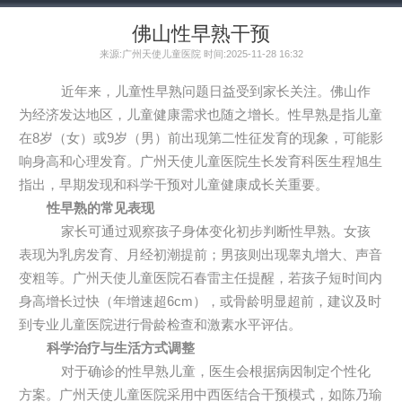
佛山性早熟干预
来源:广州天使儿童医院 时间:2025-11-28 16:32
近年来，儿童性早熟问题日益受到家长关注。佛山作
为经济发达地区，儿童健康需求也随之增长。性早熟是指儿童
在8岁（女）或9岁（男）前出现第二性征发育的现象，可能影
响身高和心理发育。广州天使儿童医院生长发育科医生程旭生
指出，早期发现和科学干预对儿童健康成长关重要。
性早熟的常见表现
家长可通过观察孩子身体变化初步判断性早熟。女孩
表现为乳房发育、月经初潮提前；男孩则出现睾丸增大、声音
变粗等。广州天使儿童医院石春雷主任提醒，若孩子短时间内
身高增长过快（年增速超6cm），或骨龄明显超前，建议及时
到专业儿童医院进行骨龄检查和激素水平评估。
科学治疗与生活方式调整
对于确诊的性早熟儿童，医生会根据病因制定个性化
方案。广州天使儿童医院采用中西医结合干预模式，如陈乃瑜