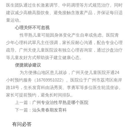
医生团队通过生长激素调节、中药调理等方式规范治疗。同时
建议减少高糖高脂饮食、避免接触含激素产品，并保证每日适
量运动。
心理关怀不可忽视
性早熟儿童可能因身体变化产生自卑或焦虑。医院青
少年心理科武翠凡主任强调，家长应耐心沟通，配合专业心理
疏导。广州天使儿童医院设有独立心理咨询室，通过沙盘治疗
等儿童友好方式帮助孩子建立健康心态。
便捷就诊建议
为方便佛山地区患儿就诊，广州天使儿童医院开通24
小时预约服务（16769951022）。医院位于广州市荔湾区南岸
路18号，生长发育科由汤秀英、李勇军等多位医生轮流坐诊。
家长可提前预约，避免长时间排队。
上一篇：
广州专业治性早熟是哪个医院
下一篇：
汕头青春期发育科
有问必答