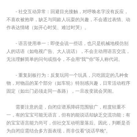
- 社交互动异常：回避目光接触，对呼唤名字没有反应，
不喜欢被抱举，缺乏与同龄人玩耍的兴趣，不会通过表情、动
作表达情绪（如开心时笑、难过时哭）。
- 语言使用单一：即使会说一些话，也只是机械地模仿别
人的话语（如电视广告、大人说话），不会主动用语言交流，
无法理解简单的问句或指令，不会用“我”“你”等人称代词。
- 重复刻板行为：反复玩同一个玩具，只吃固定的几种食
物，对物品的某个部分（如车轮）特别感兴趣，日常活动程序
固定（如出门必须走同一条路），一旦改变就会哭闹。
需要注意的是，自闭症谱系障碍范围较广，程度轻重不
一，有的宝宝可能无语言，但有的能说话却缺乏交流功能；有
的宝宝语言能力尚可，但社交互动明显落后。因此，判断是否
为自闭症需结合多方面表现，而非仅看“说话早晚”。