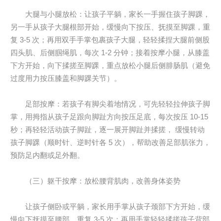
大腿与小腿放松：让孩子平躺，家长一手握住孩子脚踝，
另一手从孩子大腿根部开始，缓慢向下按压、抚摸至脚踝，重
复 3-5 次；再用双手手掌包裹孩子大腿，轻轻揉捏大腿前侧股
四头肌、后侧腘绳肌，每次 1-2 分钟；接着按摩小腿，从膝盖
下方开始，向下揉搓至脚踝，重点放松小腿后侧腓肠肌（避免
过度用力按压膝盖和脚踝关节）。
足部按摩：若孩子有脚尖着地情况，可先轻轻拉伸孩子脚
掌，用拇指从孩子足跟向脚趾方向按压足底，每次按压 10-15
秒；再轻轻活动孩子脚趾，逐一展开脚趾并揉搓， 缓慢转动
孩子脚踝（顺时针、逆时针各 5 次），帮助改善足部肌张力，
预防足内翻或足外翻。
（三）躯干按摩：放松腰背肌肉，改善身体姿势
让孩子侧卧或平躺，家长用手掌从孩子颈部下方开始，缓
慢向下抚摸至腰部，重复 3-5 次；再用手掌轻轻揉搓孩子背部